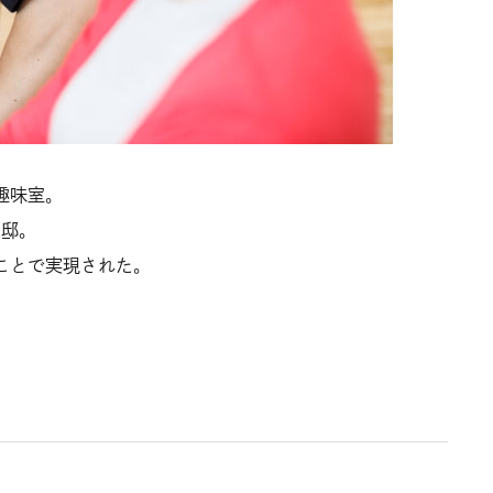
趣味室。
Ｙ邸。
ことで実現された。